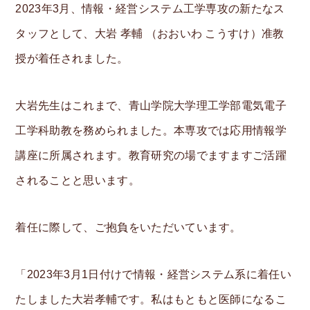
2023年3月、情報・経営システム工学専攻の新たなス
タッフとして、大岩 孝輔 （おおいわ こうすけ）准教
S
授が着任されました。
e
a
Info
大岩先生はこれまで、青山学院大学理工学部電気電子
r
工学科助教を務められました。本専攻では応用情報学
Voice
c
講座に所属されます。教育研究の場でますますご活躍
Personnel only
h
されることと思います。
:
Access
Inquiry
着任に際して、ご抱負をいただいています。
Japanese
「2023年3月1日付けで情報・経営システム系に着任い
たしました大岩孝輔です。私はもともと医師になるこ