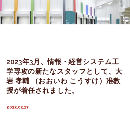
Professor
Assoc. Prof.
Lecturer
Asst. Prof.
2023年3月、情報・経営システム工
学専攻の新たなスタッフとして、大
Labs
岩 孝輔 （おおいわ こうすけ）准教
Career
授が着任されました。
Entrance
2023.03.17
Entrance
Open Campus