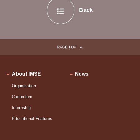
シ
Back
ョ
ン
PAGE TOP
About IMSE
News
Organization
Curriculum
Internship
Educational Features