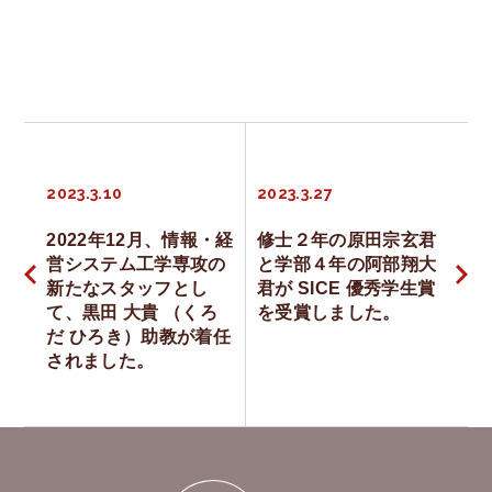
投
2023.3.10
2023.3.27
稿
2022年12月、情報・経
修士２年の原田宗玄君
営システム工学専攻の
と学部４年の阿部翔大
ナ
新たなスタッフとし
君が SICE 優秀学生賞
て、黒田 大貴 （くろ
を受賞しました。
ビ
だ ひろき）助教が着任
されました。
ゲ
ー