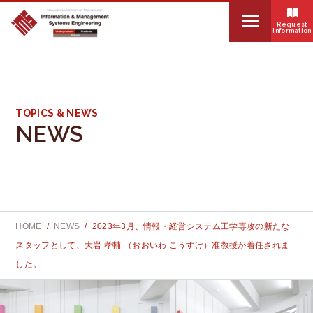
Request
Information
HOME
S
About IMSE
e
TOPICS & NEWS
NEWS
a
Organization
r
Curriculum
c
Internship
h
HOME
NEWS
2023年3月、情報・経営システム工学専攻の新たな
:
Educational systems
スタッフとして、大岩 孝輔 （おおいわ こうすけ）准教授が着任されま
した。
News
Faculty