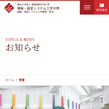
国立大学法人 長岡技術科学大学
情報・経営システム工学分野
資料請求
情報・経営システム工学課程・専攻
HOME
検
IMSEについて
TOPICS & NEWS
索
お知らせ
:
講座概要
カリキュラム
実務訓練
ホーム
受賞
ユニークな教育制度
お知らせ
教員紹介