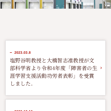
教授
准教授
講師
助教
2023.03.8
塩野谷明教授と大橋智志准教授が文
研究室紹介
部科学省より令和4年度「障害者の生
就職情報
涯学習支援活動功労者表彰」を受賞
しました．
入学方法
高専からの入学方法
入学方法（全般）