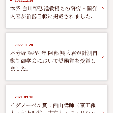
2022.12.16
本系 白川智弘准教授らの研究・開発
オープンキャンパス
内容が新潟日報に掲載されました。
情報公開
学習・教育目標
2022.11.29
研究倫理ガイドライン
本分野 課程4年 阿部 翔大君が計測自
動制御学会において奨励賞を受賞し
検
ました。
索
:
卒業生の声
2021.09.10
アクセス
イグノーベル賞：西山講師（京工繊
お問い合わせ
大・村上助教、東京大・フェリシャ