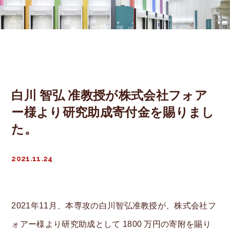
Professor
Assoc. Prof.
Lecturer
白川 智弘 准教授が株式会社フォア
Asst. Prof.
ー様より研究助成寄付金を賜りまし
Labs
た。
Career
2021.11.24
Entrance
Entrance
2021年11月、本専攻の白川智弘准教授が、株式会社フ
ォアー様より研究助成として 1800 万円の寄附を賜り
Open Campus