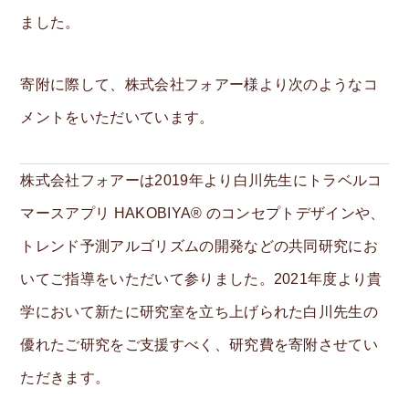
ました。
S
寄附に際して、株式会社フォアー様より次のようなコ
e
メントをいただいています。
a
Info
r
Voice
株式会社フォアーは2019年より白川先生にトラベルコ
c
マースアプリ HAKOBIYA® のコンセプトデザインや、
Personnel only
h
トレンド予測アルゴリズムの開発などの共同研究にお
:
Access
いてご指導をいただいて参りました。2021年度より貴
Inquiry
学において新たに研究室を立ち上げられた白川先生の
Japanese
優れたご研究をご支援すべく、研究費を寄附させてい
ただきます。