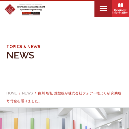
Request
Information
HOME
S
About IMSE
e
TOPICS & NEWS
NEWS
a
Organization
r
Curriculum
c
Internship
h
HOME
NEWS
白川 智弘 准教授が株式会社フォアー様より研究助成
:
Educational systems
寄付金を賜りました。
News
Faculty