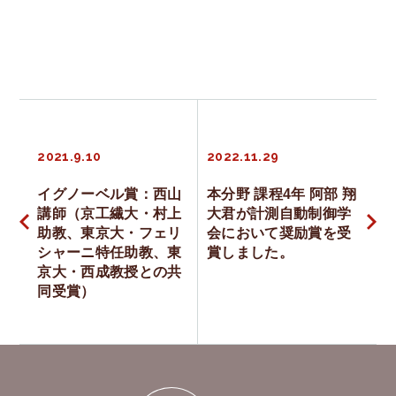
投
2021.9.10
2022.11.29
稿
イグノーベル賞：西山
本分野 課程4年 阿部 翔
講師（京工繊大・村上
大君が計測自動制御学
ナ
助教、東京大・フェリ
会において奨励賞を受
シャーニ特任助教、東
賞しました。
ビ
京大・西成教授との共
同受賞）
ゲ
ー