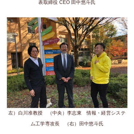
表取締役 CEO 田中悠斗氏
左）白川准教授 （中央）李志東 情報・経営システ
ム工学専攻長 （右）田中悠斗氏