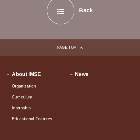
シ
Back
ョ
ン
PAGE TOP
About IMSE
News
Organization
Curriculum
Internship
Educational Features