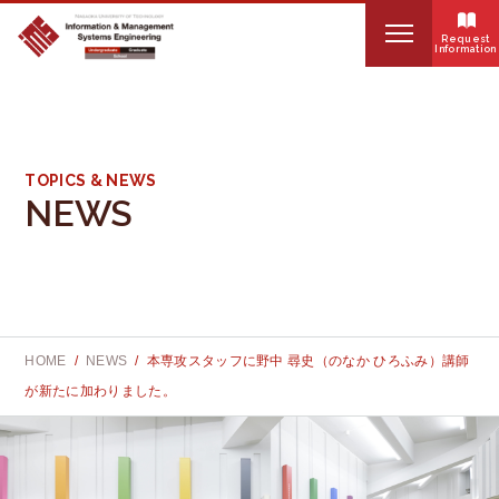
Request
Information
HOME
S
About IMSE
e
TOPICS & NEWS
NEWS
a
Organization
r
Curriculum
c
Internship
h
HOME
NEWS
本専攻スタッフに野中 尋史（のなか ひろふみ）講師
:
Educational systems
が新たに加わりました。
News
Faculty