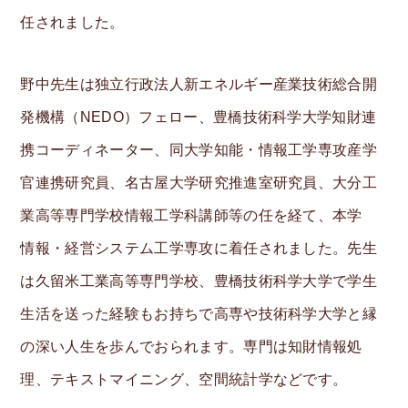
任されました。
S
野中先生は独立行政法人新エネルギー産業技術総合開
e
発機構（NEDO）フェロー、豊橋技術科学大学知財連
a
Info
携コーディネーター、同大学知能・情報工学専攻産学
r
Voice
官連携研究員、名古屋大学研究推進室研究員、大分工
c
業高等専門学校情報工学科講師等の任を経て、本学
Personnel only
h
情報・経営システム工学専攻に着任されました。先生
:
Access
は久留米工業高等専門学校、豊橋技術科学大学で学生
Inquiry
生活を送った経験もお持ちで高専や技術科学大学と縁
Japanese
の深い人生を歩んでおられます。専門は知財情報処
理、テキストマイニング、空間統計学などです。