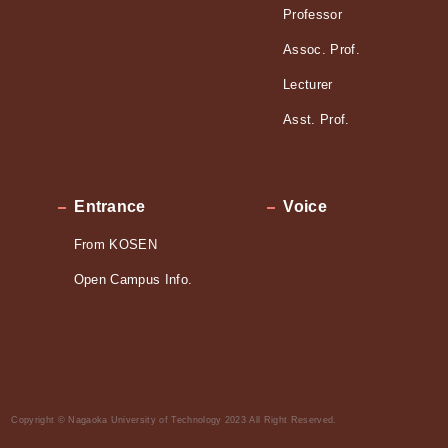
Professor
Assoc. Prof.
Lecturer
Asst. Prof.
Entrance
Voice
From KOSEN
Open Campus Info.
Copyright © Nagaoka University of Technology 2023 All Right Reserved.