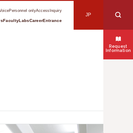
Voice
Personnel only
Access
Inquiry
JP
ws
Faculty
Labs
Career
Entrance
s
Request
Information