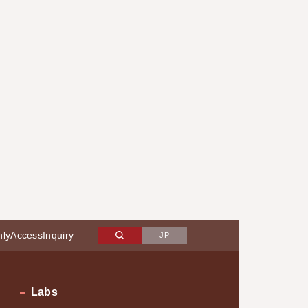
nly
Access
Inquiry
JP
Labs