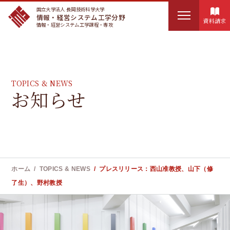
国立大学法人 長岡技術科学大学
情報・経営システム工学分野
資料請求
情報・経営システム工学課程・専攻
HOME
検
IMSEについて
TOPICS & NEWS
索
お知らせ
:
講座概要
カリキュラム
実務訓練
ホーム
TOPICS & NEWS
プレスリリース：西山准教授、山下（修
ユニークな教育制度
了生）、野村教授
お知らせ
教員紹介