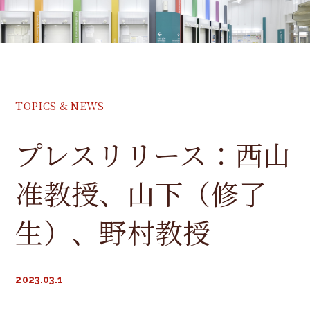
教授
准教授
講師
TOPICS & NEWS
助教
プレスリリース：西山
研究室紹介
准教授、山下（修了
就職情報
生）、野村教授
入学方法
高専からの入学方法
2023.03.1
入学方法（全般）