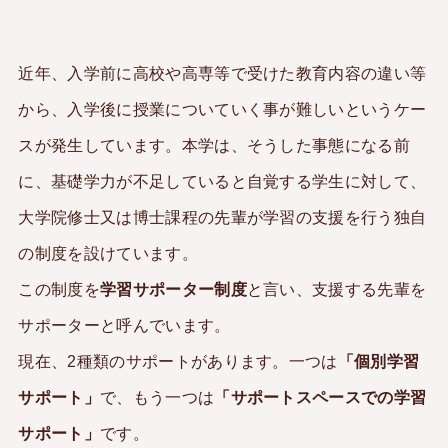
オープンキャンパス
近年、入学前に高校や高専等で受けた教育内容の違い等
情報公開
から、入学後に授業についていく事が難しいというケー
学習・教育目標
スが発生しています。本学は、そうした事態になる前
に、基礎学力が不足していると自覚する学生に対して、
研究倫理ガイドライン
大学院修士又は博士課程の先輩が学習の支援を行う独自
の制度を設けています。
検
この制度を
学習サポーター制度
と言い、支援する先輩を
索
サポーターと呼んでいます。
:
卒業生の声
現在、2種類のサポートがあります。一つは
「個別学習
アクセス
サポート」
で、もう一つは
「サポートスペースでの学習
サポート」
です。
お問い合わせ