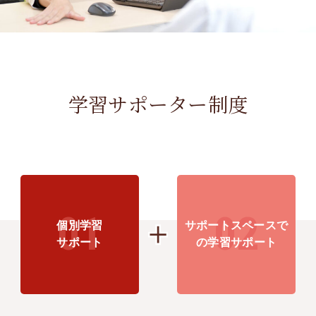
教授
准教授
学習サポーター制度
講師
助教
研究室紹介
就職情報
個別学習
サポートスペースで
入学方法
サポート
の
学習サポート
高専からの入学方法
入学方法（全般）