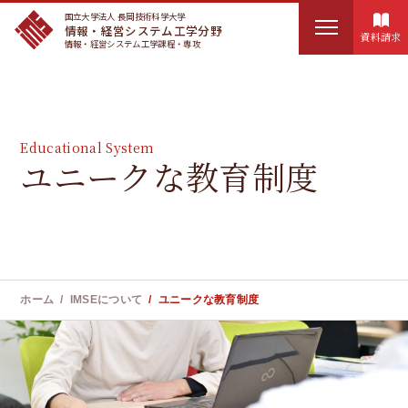
国立大学法人 長岡技術科学大学
情報・経営システム工学分野
資料請求
情報・経営システム工学課程・専攻
HOME
検
IMSEについて
Educational System
索
ユニークな教育制度
:
講座概要
カリキュラム
実務訓練
ホーム
IMSEについて
ユニークな教育制度
ユニークな教育制度
お知らせ
教員紹介