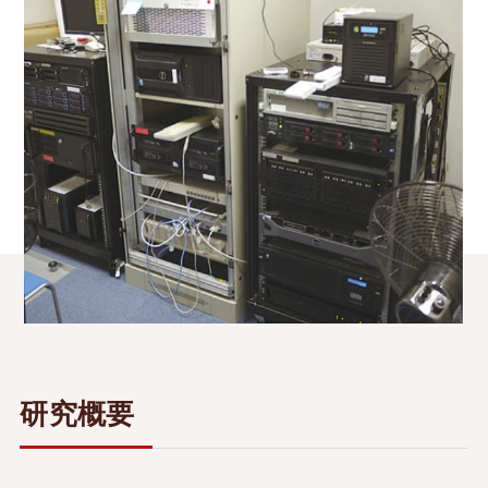
オープンキャンパス
情報公開
学習・教育目標
研究倫理ガイドライン
検
索
:
卒業生の声
研究概要
アクセス
お問い合わせ