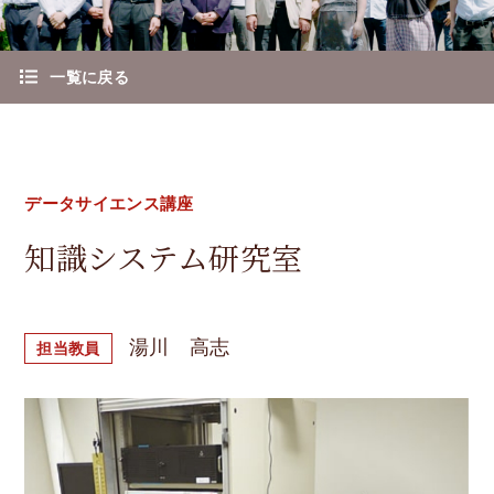
教授
一覧に戻る
准教授
講師
データサイエンス講座
助教
知識システム研究室
研究室紹介
就職情報
湯川 高志
担当教員
入学方法
高専からの入学方法
入学方法（全般）