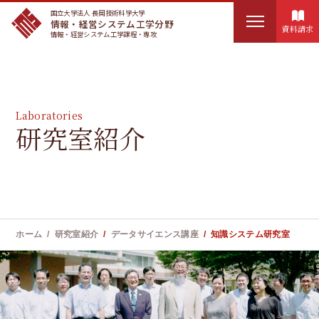
国立大学法人 長岡技術科学大学
情報・経営システム工学分野
資料請求
情報・経営システム工学課程・専攻
HOME
検
IMSEについて
Laboratories
索
研究室紹介
:
講座概要
カリキュラム
実務訓練
ホーム
研究室紹介
データサイエンス講座
知識システム研究室
ユニークな教育制度
お知らせ
教員紹介