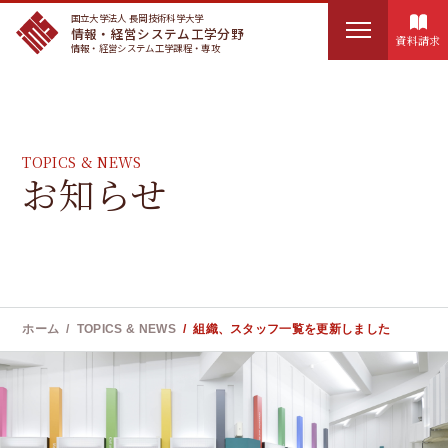
国立大学法人 長岡技術科学大学
情報・経営システム工学分野
資料請求
情報・経営システム工学課程・専攻
HOME
検
IMSEについて
TOPICS & NEWS
索
お知らせ
:
講座概要
カリキュラム
実務訓練
ホーム
TOPICS & NEWS
組織、スタッフ一覧を更新しました
ユニークな教育制度
お知らせ
教員紹介