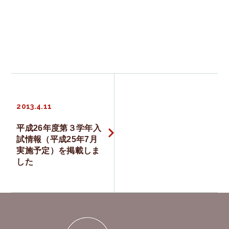
オープンキャンパス
情報公開
学習・教育目標
投
研究倫理ガイドライン
2013.4.11
稿
平成26年度第３学年入
検
試情報（平成25年7月
ナ
実施予定）を掲載しま
索
した
ビ
:
卒業生の声
ゲ
アクセス
お問い合わせ
ー