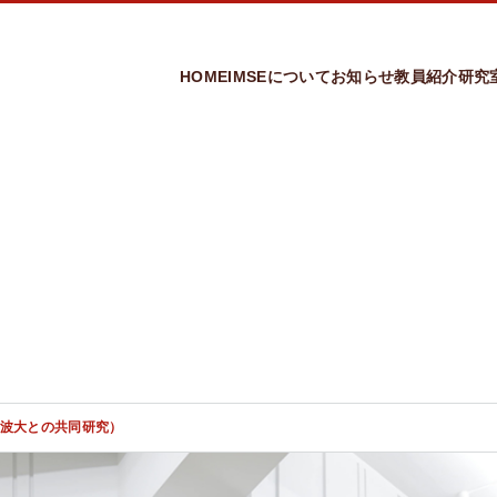
HOME
IMSEについて
お知らせ
教員紹介
研究
高専からの入学方法
講座概要
学習・教育目標
カリキュラム
教授
入学方法（全般）
准教授
実務訓練
研究倫理ガイドライン
講師
ユニークな教育制度
助教
オープンキャンパス
検索
検索
波大との共同研究）