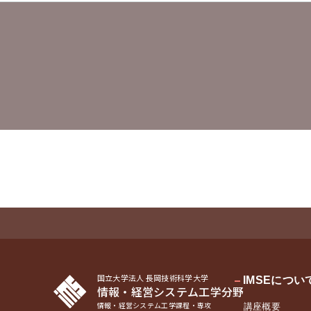
ゲ
ー
シ
ョ
ン
国立大学法人 長岡技術科学大学
IMSEについ
情報・経営システム工学分野
情報・経営システム工学課程・専攻
講座概要