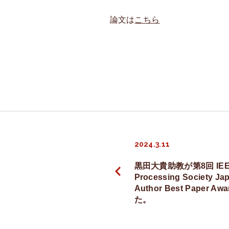
論文は
こちら
投
2024.3.11
稿
黒田大貴助教が第8回 IEEE 
Processing Society Ja
ナ
Author Best Paper 
た。
ビ