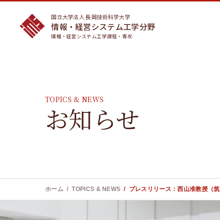
国立大学法人 長岡技術科学大学
情報・経営システム工学分野
情報・経営システム工学課程・専攻
TOPICS & NEWS
お知らせ
サイト内
サイト内
検
検
索
索
:
:
ホーム
TOPICS & NEWS
プレスリリース：西山准教授（筑