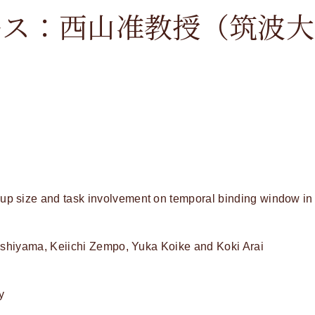
ース：西山准教授（筑波大
ize and task involvement on temporal binding window in 
hiyama, Keiichi Zempo, Yuka Koike and Koki Arai
y