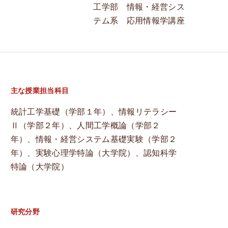
工学部 情報・経営シス
オープンキャンパス
テム系 応用情報学講座
情報公開
学習・教育目標
主な授業担当科目
研究倫理ガイドライン
統計工学基礎（学部１年）、情報リテラシー
Ⅱ（学部２年）、人間工学概論（学部２
検
年）、情報・経営システム基礎実験（学部２
索
年）、実験心理学特論（大学院）、認知科学
特論（大学院）
:
卒業生の声
アクセス
研究分野
お問い合わせ