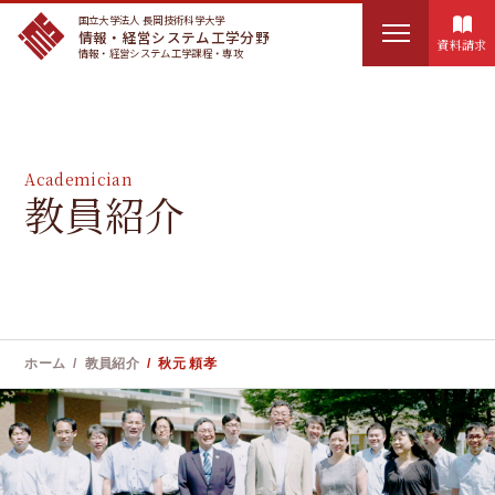
国立大学法人 長岡技術科学大学
情報・経営システム工学分野
資料請求
情報・経営システム工学課程・専攻
HOME
検
IMSEについて
Academician
索
教員紹介
:
講座概要
カリキュラム
実務訓練
ホーム
教員紹介
秋元 頼孝
ユニークな教育制度
お知らせ
教員紹介