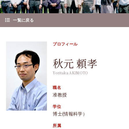
教授
一覧に戻る
准教授
講師
プロフィール
助教
秋元 頼孝
研究室紹介
Yoritaka AKIMOTO
就職情報
職名
准教授
入学方法
学位
高専からの入学方法
博士(情報科学）
所属
入学方法（全般）