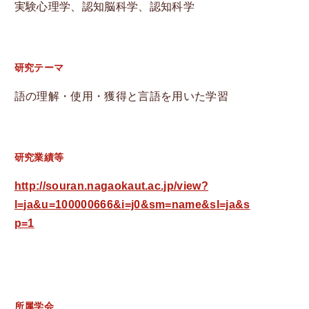
実験心理学、認知脳科学、認知科学
English
研究テーマ
語の理解・使用・獲得と言語を用いた学習
研究業績等
http://souran.nagaokaut.ac.jp/view?
l=ja&u=100000666&i=j0&sm=name&sl=ja&s
p=1
所属学会