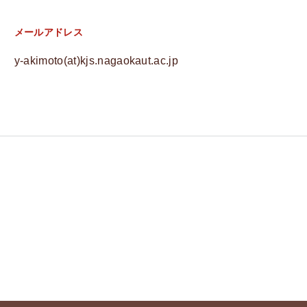
メールアドレス
y-akimoto(at)kjs.nagaokaut.ac.jp